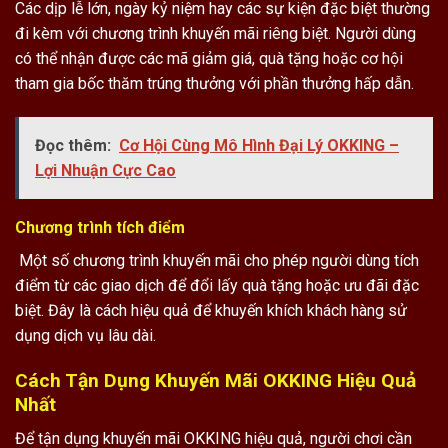
Các dịp lễ lớn, ngày kỷ niệm hay các sự kiện đặc biệt thường
đi kèm với chương trình khuyến mãi riêng biệt. Người dùng
có thể nhận được các mã giảm giá, quà tặng hoặc cơ hội
tham gia bốc thăm trúng thưởng với phần thưởng hấp dẫn.
Đọc thêm:
Cơ Hội Cùng Mô Hình Đại Lý OKKING –
Lợi Nhuận Cực Cao
Chương trình tích điểm
Một số chương trình khuyến mãi cho phép người dùng tích
điểm từ các giao dịch để đổi lấy quà tặng hoặc ưu đãi đặc
biệt. Đây là cách hiệu quả để khuyến khích khách hàng sử
dụng dịch vụ lâu dài.
Cách Tận Dụng Khuyến Mãi OKKING Hiệu Quả
Nhất
Để tận dụng khuyến mãi OKKING hiệu quả, người chơi cần