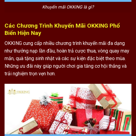
Khuyến mãi OKKING là gì?
Các Chương Trình Khuyến Mãi OKKING Phổ
Biến Hiện Nay
OKKING cung cấp nhiều chương trình khuyến mãi đa dạng
như thưởng nạp lần đầu, hoàn trả cược thua, vòng quay may
mắn, quà tặng sinh nhật và các sự kiện đặc biệt theo mùa.
Những ưu đãi này giúp người chơi gia tăng cơ hội thắng và
trải nghiệm trọn vẹn hơn.