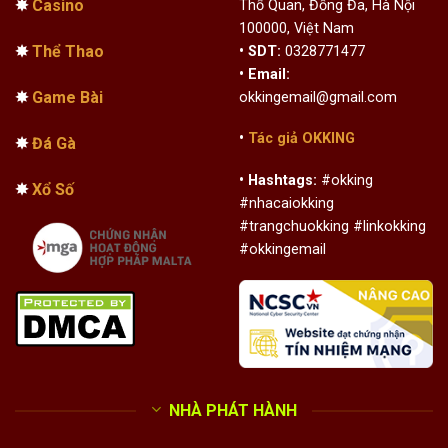
✸
Casino
Thổ Quan, Đống Đa, Hà Nội
100000, Việt Nam
✸
Thể Thao
• SDT:
0328771477
• Email:
✸
Game Bài
okkingemail@gmail.com
•
Tác giả OKKING
✸
Đá Gà
• Hashtags:
#okking
✸
Xổ Số
#nhacaiokking
#trangchuokking #linkokking
#okkingemail
NHÀ PHÁT HÀNH