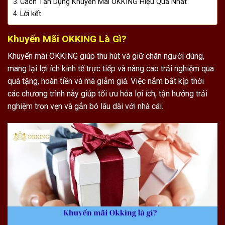
Cách Tận Dụng Khuyến Mãi OKKING Hiệu Quả Nhất
Lời kết
Khuyến Mãi OKKING Là Gì?
Khuyến mãi OKKING giúp thu hút và giữ chân người dùng,
mang lại lợi ích kinh tế trực tiếp và nâng cao trải nghiệm qua
quà tặng, hoàn tiền và mã giảm giá. Việc nắm bắt kịp thời
các chương trình này giúp tối ưu hóa lợi ích, tận hưởng trải
nghiệm trọn vẹn và gắn bó lâu dài với nhà cái.