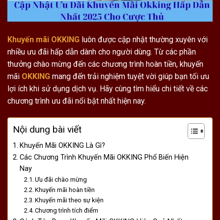
Khuyến mãi OKKING
luôn được cập nhật thường xuyên với
nhiều ưu đãi hấp dẫn dành cho người dùng. Từ các phần
thưởng chào mừng đến các chương trình hoàn tiền, khuyến
mãi
OKKING
mang đến trải nghiệm tuyệt vời giúp bạn tối ưu
lợi ích khi sử dụng dịch vụ. Hãy cùng tìm hiểu chi tiết về các
chương trình ưu đãi nổi bật nhất hiện nay.
Nội dung bài viết
Khuyến Mãi OKKING Là Gì?
Các Chương Trình Khuyến Mãi OKKING Phổ Biến Hiện
Nay
Ưu đãi chào mừng
Khuyến mãi hoàn tiền
Khuyến mãi theo sự kiện
Chương trình tích điểm