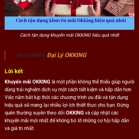
Cách tận dụng khuyến mãi OKKING hiệu quả nhất
Xem thêm:
Đại Lý OKKING
Lời kết
Khuyến mãi
OKKING
là một phần không thể thiếu giúp người
dùng trải nghiệm dịch vụ một cách tiết kiệm và hấp dẫn hơn.
Việc nắm bắt kịp thời các chương trình ưu đãi và tận dụng
hiệu quả sẽ mang lại nhiều lợi ích thiết thực cho bạn. Đừng
quên thường xuyên theo dõi
OKKING
và cập nhật các
khuyến mãi mới nhất để không bỏ lỡ những cơ hội hấp dẫn
và giá trị nhất.