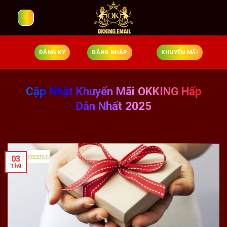
Chuyển
đến
nội
dung
ĐĂNG KÝ
ĐĂNG NHẬP
KHUYẾN MÃI
Cập Nhật Khuyến Mãi OKKING Hấp
Dẫn Nhất 2025
03
Th9