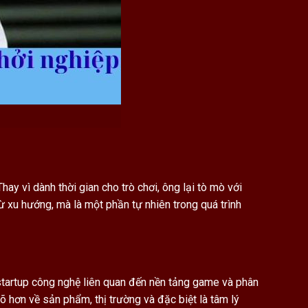
 Thay vì dành thời gian cho trò chơi, ông lại tò mò với
 xu hướng, mà là một phần tự nhiên trong quá trình
 startup công nghệ liên quan đến nền tảng game và phân
 rõ hơn về sản phẩm, thị trường và đặc biệt là tâm lý