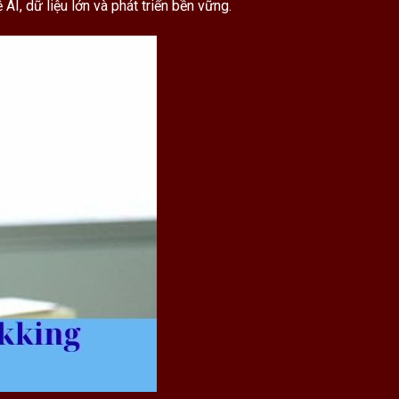
I, dữ liệu lớn và phát triển bền vững.