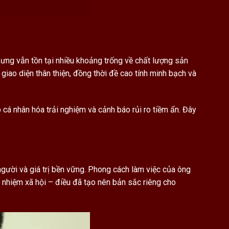
ưng vẫn tồn tại nhiều khoảng trống về chất lượng sản
giao diện thân thiện, đồng thời đề cao tính minh bạch và
p cá nhân hóa trải nghiệm và cảnh báo rủi ro tiềm ẩn. Đây
 người và giá trị bền vững. Phong cách làm việc của ông
h nhiệm xã hội – điều đã tạo nên bản sắc riêng cho