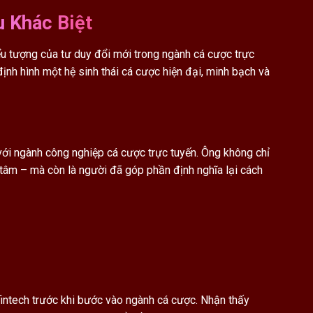
 Khác Biệt
ểu tượng của tư duy đổi mới trong ngành cá cược trực
ịnh hình một hệ sinh thái cá cược hiện đại, minh bạch và
ới ngành công nghiệp cá cược trực tuyến. Ông không chỉ
 tâm – mà còn là người đã góp phần định nghĩa lại cách
 fintech trước khi bước vào ngành cá cược. Nhận thấy