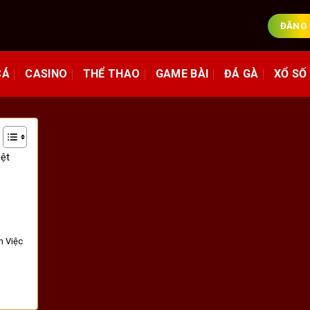
ĐĂNG 
CÁ
CASINO
THỂ THAO
GAME BÀI
ĐÁ GÀ
XỔ SỐ
ệt
m Việc