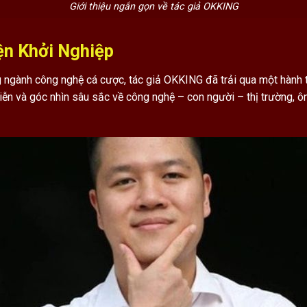
Giới thiệu ngắn gọn về tác giả OKKING
ện Khởi Nghiệp
g ngành công nghệ cá cược, tác giả OKKING đã trải qua một hành tr
n và góc nhìn sâu sắc về công nghệ – con người – thị trường, ông