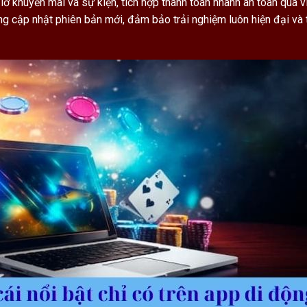
ỡ khuyến mãi và sự kiện, tích hợp thanh toán nhanh an toàn qua ví
ộng cập nhật phiên bản mới, đảm bảo trải nghiệm luôn hiện đại và