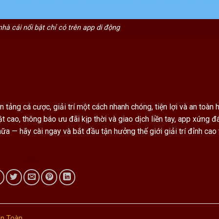
hà cái nổi bật chỉ có trên app di động
n tảng cá cược, giải trí một cách nhanh chóng, tiện lợi và an toàn
t cao, thông báo ưu đãi kịp thời và giao dịch liền tay, app xứng đ
ữa — hãy cài ngay và bắt đầu tận hưởng thế giới giải trí đỉnh cao 
n Toàn