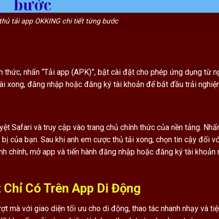
hủ tải app
OKKING
chi tiết từng bước
nh thức, nhấn “Tải app (APK)”, bật cài đặt cho phép ứng dụng từ 
cài xong, đăng nhập hoặc đăng ký tài khoản để bắt đầu trải nghiệ
yệt Safari và truy cập vào trang chủ chính thức của nền tảng. Nhấ
t bị của bạn.
Sau khi anh em cược thủ tải xong, chọn tin cậy đối v
ình chính, mở app và tiến hành đăng nhập hoặc đăng ký tài khoản 
 Chỉ Có Trên App Di Động
t mà với giao diện tối ưu cho di động, thao tác nhanh nhạy và tiệ