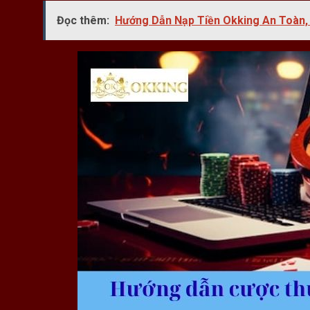
Đọc thêm:
Hướng Dẫn Nạp Tiền Okking An Toàn,