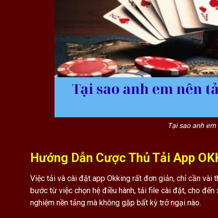
Tại sao anh em 
Hướng Dẫn Cược Thủ Tải App
OK
Việc tải và cài đặt app Okking rất đơn giản, chỉ cần vài 
bước từ việc chọn hệ điều hành, tải file cài đặt, cho đ
nghiệm nền tảng mà không gặp bất kỳ trở ngại nào.