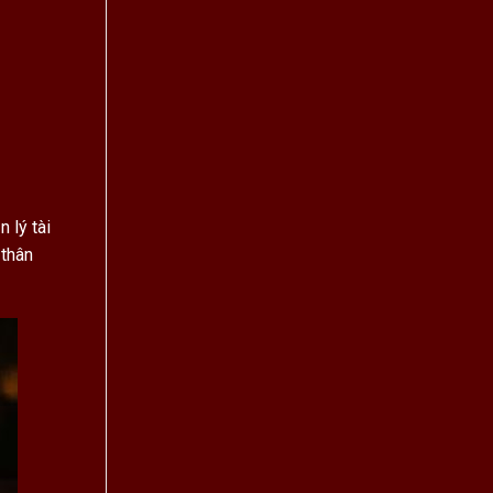
 lý tài
 thân