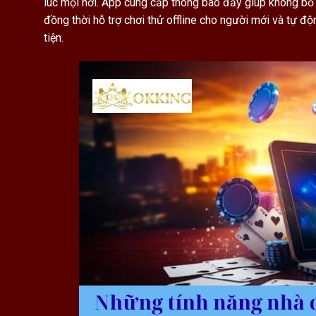
lúc mọi nơi. App cung cấp thông báo đẩy giúp không bỏ l
đồng thời hỗ trợ chơi thử offline cho người mới và tự đ
tiện.