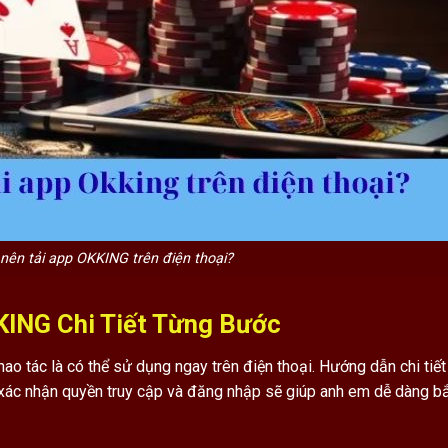
nên tải app
OKKING
trên điện thoại?
KING
Chi Tiết Từng Bước
thao tác là có thể sử dụng ngay trên điện thoại. Hướng dẫn chi tiế
ến xác nhận quyền truy cập và đăng nhập sẽ giúp anh em dễ dàng bắ