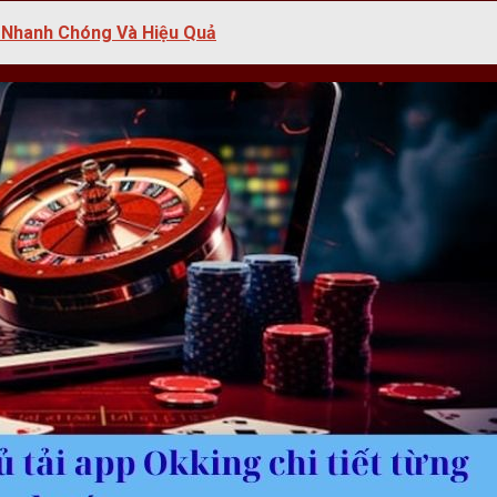
 Nhanh Chóng Và Hiệu Quả