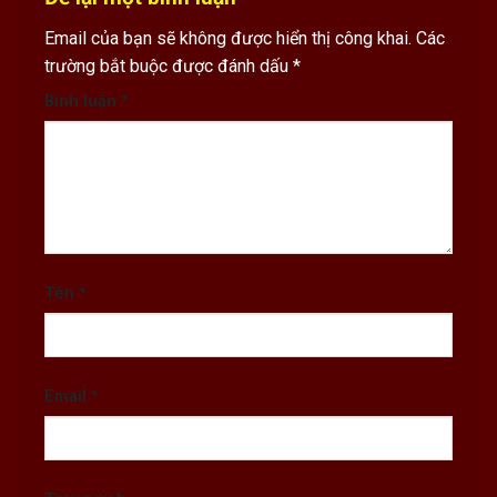
Email của bạn sẽ không được hiển thị công khai.
Các
trường bắt buộc được đánh dấu
*
Bình luận
*
Tên
*
Email
*