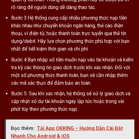
rõ ràng để người dùng dễ dàng thao tác.
Bước 3:Hệ thống cung cấp nhiều phương thức nạp tiền
khác nhau như chuyển khoản ngân hàng, thẻ cào điện
thoại, ví điện tử, hoặc thanh toán trực tuyến qua thẻ tín
dụng/debit. Hãy lựa chọn phương thức phù hợp với bạn
nhất để tiết kiệm thời gian và chi phí.
Bước 4:Bạn nhập số tiền muốn nạp vào tài khoản và kiểm
tra kỹ các thông tin giao dịch trước khi xác nhận. Đối với
một số phương thức thanh toán, bạn sẽ cần nhập thêm
các mã xác thực để đảm bảo an toàn.
Bước 5: Sau khi xác nhận, hệ thống sẽ xử lý giao dịch và
cập nhật số dư tài khoản ngay lập tức hoặc trong vài
phút tùy theo phương thức nạp.
Đọc thêm:
Tải App OKKING – Hướng Dẫn Cài Đặt
Nhanh Cho Android & iOS