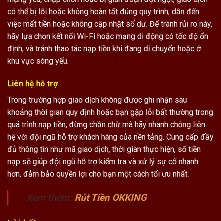
có thể bị lỗi hoặc không hoàn tất đúng quy trình, dẫn đến
việc mất tiền hoặc không cập nhật số dư. Để tránh rủi ro này,
hãy lựa chọn kết nối Wi-Fi hoặc mạng di động có tốc độ ổn
định, và tránh thao tác nạp tiền khi đang di chuyển hoặc ở
khu vực sóng yếu.
Liên hệ hỗ trợ
Trong trường hợp giao dịch không được ghi nhận sau
khoảng thời gian quy định hoặc bạn gặp lỗi bất thường trong
quá trình nạp tiền, đừng chần chừ mà hãy nhanh chóng liên
hệ với đội ngũ hỗ trợ khách hàng của nền tảng. Cung cấp đầy
đủ thông tin như mã giao dịch, thời gian thực hiện, số tiền
nạp sẽ giúp đội ngũ hỗ trợ kiểm tra và xử lý sự cố nhanh
hơn, đảm bảo quyền lợi cho bạn một cách tối ưu nhất.
Xem thêm:
Rút Tiền OKKING