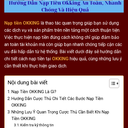
Nạp tiền OKKING
là thao tác quan trọng giúp bạn sử dụng
các dịch vụ và sản phẩm trên nền tảng một cách thuận tiện.
Việc thực hiện nạp tiền đúng cách không chỉ giúp đảm bảo
an toàn tài khoản mà còn giúp bạn nhanh chóng tiếp cận các
ưu đãi hấp dẫn từ hệ thống. Bài viết dưới đây sẽ hướng dẫn
chi tiết cách nạp tiền tại
OKKING
hiệu quả, cùng những lưu ý
cần thiết khi thực hiện giao dịch.
Nội dung bài viết
Nạp Tiền OKKING Là Gì?
Hướng Dẫn Cược Thủ Chi Tiết Các Bước Nạp Tiền
OKKING
Những Lưu Ý Quan Trọng Cược Thủ Cần Biết Khi Nạp
Tiền OKKING
Kiểm tra kỹ thông tin