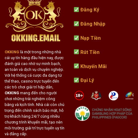
Đăng Ký
Đăng Nhập
Nạp Tiền
Rút Tiền
OKKING
là một trong những nhà
cái uy tín hàng đầu hiện nay, được
đánh giá cao nhờ sự minh bạch,
Khuyến Mãi
an toàn và dịch vụ chuyên nghiệp.
Với hệ thống cá cược đa dạng từ
Đại Lý
thể thao, casino trực tuyến đến
các trò chơi giải trí hấp dẫn,
OKKING
mang đến cho người
chơi những trải nghiệm công
bằng và kịch tính. Nhà cái còn chú
trọng đến chính sách bảo mật, hỗ
trợ khách hàng 24/7 cùng nhiều
chương trình khuyến mãi, tạo nên
môi trường giải trí trực tuyến uy tín
và đẳng cấp.