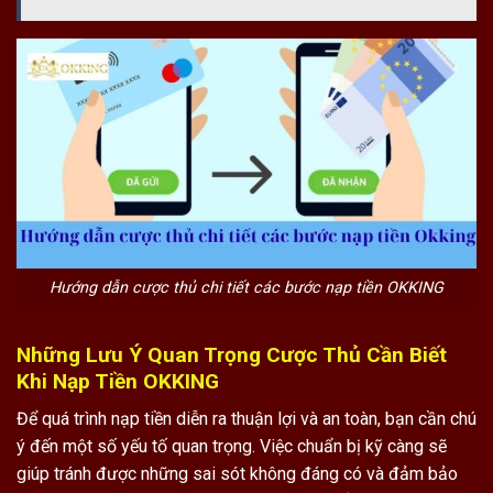
Hướng dẫn cược thủ chi tiết các bước nạp tiền OKKING
Những Lưu Ý Quan Trọng Cược Thủ Cần Biết
Khi Nạp Tiền OKKING
Để quá trình nạp tiền diễn ra thuận lợi và an toàn, bạn cần chú
ý đến một số yếu tố quan trọng. Việc chuẩn bị kỹ càng sẽ
giúp tránh được những sai sót không đáng có và đảm bảo