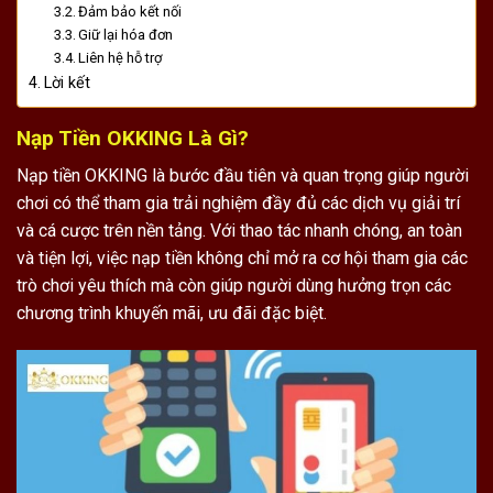
Đảm bảo kết nối
Giữ lại hóa đơn
Liên hệ hỗ trợ
Lời kết
Nạp Tiền OKKING Là Gì?
Nạp tiền OKKING là bước đầu tiên và quan trọng giúp người
chơi có thể tham gia trải nghiệm đầy đủ các dịch vụ giải trí
và cá cược trên nền tảng. Với thao tác nhanh chóng, an toàn
và tiện lợi, việc nạp tiền không chỉ mở ra cơ hội tham gia các
trò chơi yêu thích mà còn giúp người dùng hưởng trọn các
chương trình khuyến mãi, ưu đãi đặc biệt.