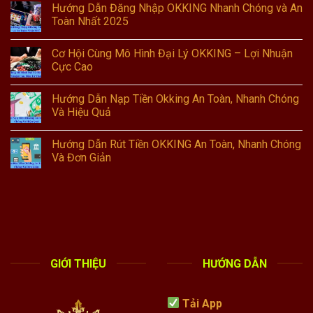
Hướng Dẫn Đăng Nhập OKKING Nhanh Chóng và An
Toàn Nhất 2025
Cơ Hội Cùng Mô Hình Đại Lý OKKING – Lợi Nhuận
Cực Cao
Hướng Dẫn Nạp Tiền Okking An Toàn, Nhanh Chóng
Và Hiệu Quả
Hướng Dẫn Rút Tiền OKKING An Toàn, Nhanh Chóng
Và Đơn Giản
GIỚI THIỆU
HƯỚNG DẪN
Tải App